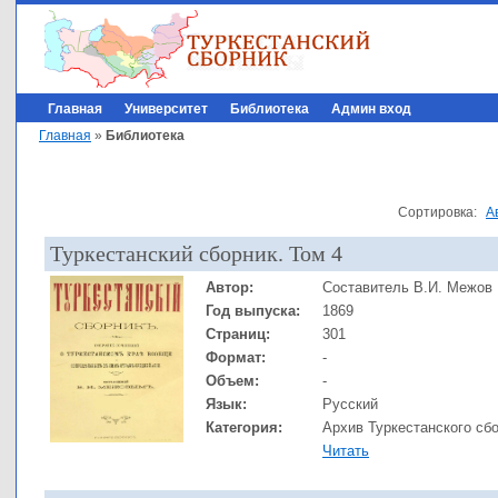
Главная
Университет
Библиотека
Админ вход
Главная
»
Библиотека
Сортировка:
А
Туркестанский сборник. Том 4
Автор:
Составитель В.И. Межов
Год выпуска:
1869
Страниц:
301
Формат:
-
Объем:
-
Язык:
Русский
Категория:
Архив Туркестанского сб
Читать