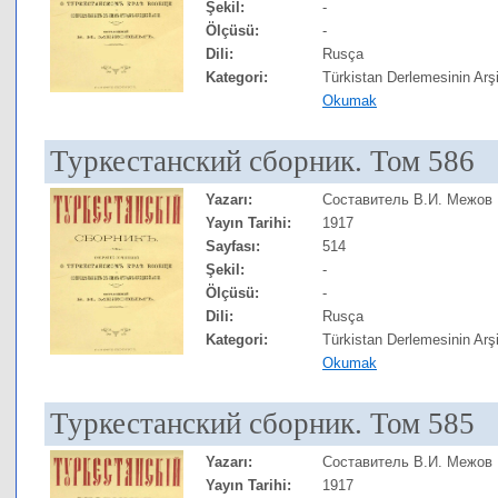
Şekil:
-
Ölçüsü:
-
Dili:
Rusça
Kategori:
Türkistan Derlemesinin Arşi
Okumak
Туркестанский сборник. Том 586
Yazarı:
Составитель В.И. Межов
Yayın Tarihi:
1917
Sayfası:
514
Şekil:
-
Ölçüsü:
-
Dili:
Rusça
Kategori:
Türkistan Derlemesinin Arşi
Okumak
Туркестанский сборник. Том 585
Yazarı:
Составитель В.И. Межов
Yayın Tarihi:
1917