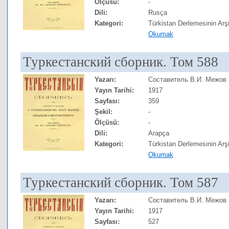
Ölçüsü:
-
Dili:
Rusça
Kategori:
Türkistan Derlemesinin Arşi
Okumak
Туркестанский сборник. Том 588
Yazarı:
Составитель В.И. Межов
Yayın Tarihi:
1917
Sayfası:
359
Şekil:
-
Ölçüsü:
-
Dili:
Arapça
Kategori:
Türkistan Derlemesinin Arşi
Okumak
Туркестанский сборник. Том 587
Yazarı:
Составитель В.И. Межов
Yayın Tarihi:
1917
Sayfası:
527