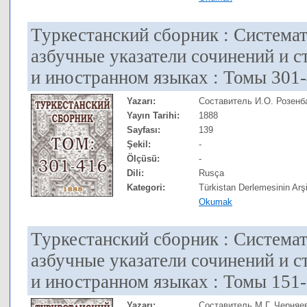
Туркестанский сборник : Система
азбучные указатели сочинений и с
и иностранном языках : Томы 301
Yazarı:
Составитель И.О. Розенб
Yayın Tarihi:
1888
Sayfası:
139
Şekil:
-
Ölçüsü:
-
Dili:
Rusça
Kategori:
Türkistan Derlemesinin Arşi
Okumak
Туркестанский сборник : Система
азбучные указатели сочинений и с
и иностранном языках : Томы 151
Yazarı:
Составитель М.Г. Черняе