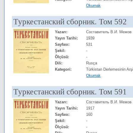
Okumak
Туркестанский сборник. Том 592
Yazarı:
Составитель В.И. Межов
Yayın Tarihi:
1939
Sayfası:
531
Şekil:
-
Ölçüsü:
-
Dili:
Rusça
Kategori:
Türkistan Derlemesinin Arşi
Okumak
Туркестанский сборник. Том 591
Yazarı:
Составитель В.И. Межов
Yayın Tarihi:
1917
Sayfası:
160
Şekil:
-
Ölçüsü:
-