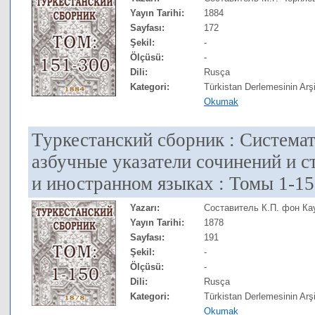
Yayın Tarihi:
1884
Sayfası:
172
Şekil:
-
Ölçüsü:
-
Dili:
Rusça
Kategori:
Türkistan Derlemesinin Arşi
Okumak
Туркестанский сборник : Система
азбучные указатели сочинений и с
и иностранном языках : Томы 1-1
Yazarı:
Составитель К.П. фон К
Yayın Tarihi:
1878
Sayfası:
191
Şekil:
-
Ölçüsü:
-
Dili:
Rusça
Kategori:
Türkistan Derlemesinin Arşi
Okumak