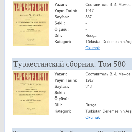
Yazarı:
Составитель В.И. Межов
Yayın Tarihi:
1917
Sayfası:
387
Şekil:
-
Ölçüsü:
-
Dili:
Rusça
Kategori:
Türkistan Derlemesinin Arşi
Okumak
Туркестанский сборник. Том 580
Yazarı:
Составитель В.И. Межов
Yayın Tarihi:
1917
Sayfası:
843
Şekil:
-
Ölçüsü:
-
Dili:
Rusça
Kategori:
Türkistan Derlemesinin Arşi
Okumak