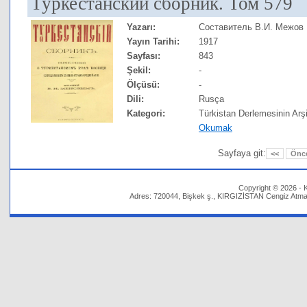
Туркестанский сборник. Том 579
Yazarı:
Составитель В.И. Межов
Yayın Tarihi:
1917
Sayfası:
843
Şekil:
-
Ölçüsü:
-
Dili:
Rusça
Kategori:
Türkistan Derlemesinin Arşi
Okumak
Sayfaya git:
<<
Önc
Copyright © 2026 - K
Adres: 720044, Bişkek ş., KIRGIZİSTAN Cengiz Atmato