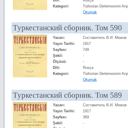
Dili:
Rusça
Kategori:
Türkistan Derlemesinin Arşi
Okumak
Туркестанский сборник. Том 590
Yazarı:
Составитель В.И. Межов
Yayın Tarihi:
1917
Sayfası:
749
Şekil:
-
Ölçüsü:
-
Dili:
Rusça
Kategori:
Türkistan Derlemesinin Arşi
Okumak
Туркестанский сборник. Том 589
Yazarı:
Составитель В.И. Межов
Yayın Tarihi:
1917
Sayfası:
369
Şekil:
-