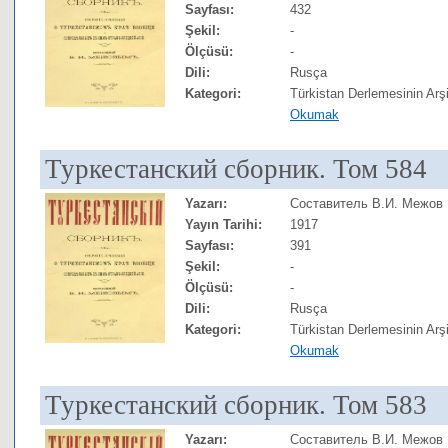
Sayfası:
432
Şekil:
-
Ölçüsü:
-
Dili:
Rusça
Kategori:
Türkistan Derlemesinin Arşi
Okumak
Туркестанский сборник. Том 584
Yazarı:
Составитель В.И. Межов
Yayın Tarihi:
1917
Sayfası:
391
Şekil:
-
Ölçüsü:
-
Dili:
Rusça
Kategori:
Türkistan Derlemesinin Arşi
Okumak
Туркестанский сборник. Том 583
Yazarı:
Составитель В.И. Межов