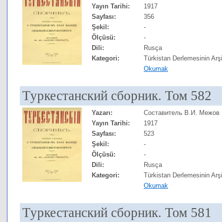
Yayın Tarihi:
1917
Sayfası:
356
Şekil:
-
Ölçüsü:
-
Dili:
Rusça
Kategori:
Türkistan Derlemesinin Arşi
Okumak
Туркестанский сборник. Том 582
Yazarı:
Составитель В.И. Межов
Yayın Tarihi:
1917
Sayfası:
523
Şekil:
-
Ölçüsü:
-
Dili:
Rusça
Kategori:
Türkistan Derlemesinin Arşi
Okumak
Туркестанский сборник. Том 581